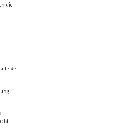
en die
halte der
tung
t
acht