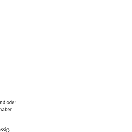
and oder
nhaber
ssig.