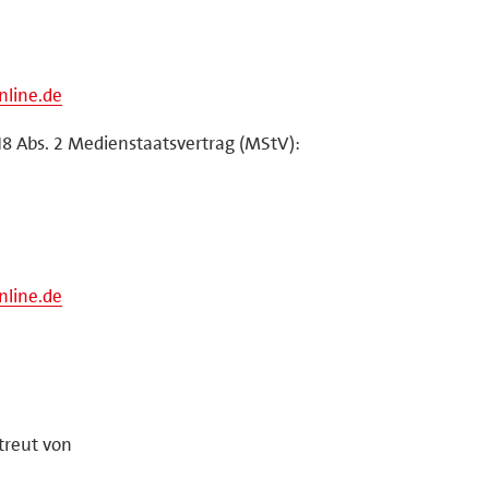
nline.de
18 Abs. 2 Medienstaatsvertrag (MStV):
nline.de
treut von